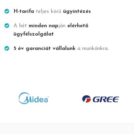
H-tarifa
teljes körű
ügyintézés
A hét
minden nap
ján
elérhető
ügyfélszolgálat
5 év garanciát vállalunk
a munkánkra.