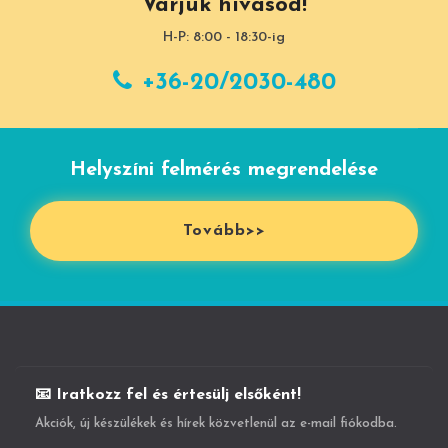
Várjuk hívásod!
H-P: 8:00 - 18:30-ig
+36-20/2030-480
Helyszíni felmérés megrendelése
Tovább>>
📧 Iratkozz fel és értesülj elsőként!
Akciók, új készülékek és hírek közvetlenül az e-mail fiókodba.