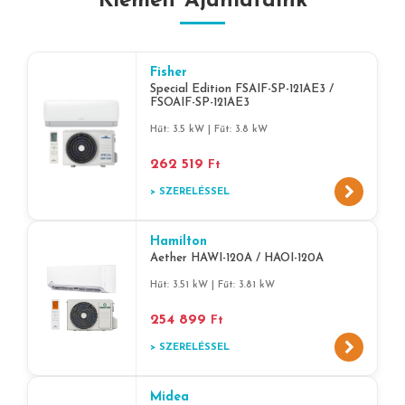
Kiemelt Ajánlataink
Fisher
Special Edition FSAIF-SP-121AE3 /
FSOAIF-SP-121AE3
Hűt: 3.5 kW | Fűt: 3.8 kW
262 519
Ft
> SZERELÉSSEL
Hamilton
Aether HAWI-120A / HAOI-120A
Hűt: 3.51 kW | Fűt: 3.81 kW
254 899
Ft
> SZERELÉSSEL
Midea