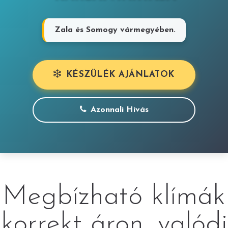
Zala és Somogy vármegyében.
KÉSZÜLÉK AJÁNLATOK
Azonnali Hívás
Megbízható klímák
korrekt áron, valódi