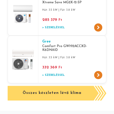
Xtreme Save MG2X-12-SP
Hűt: 3.5 kW | Fűt: 3.8 kW
285 379
Ft
> SZERELÉSSEL
Gree
Comfort Pro GWH12ACCXD-
K6DNA1D
Hűt: 3.5 kW | Fűt: 3.8 kW
332 369
Ft
> SZERELÉSSEL
Összes készleten lévő klíma