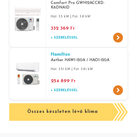
Comfort Pro GWH12ACCXD-
K6DNA1D
Hűt: 3.5 kW | Fűt: 3.8 kW
332 369
Ft
> SZERELÉSSEL
Hamilton
Aether HAWI-120A / HAOI-120A
Hűt: 3.51 kW | Fűt: 3.81 kW
254 899
Ft
> SZERELÉSSEL
Összes készleten lévő klíma