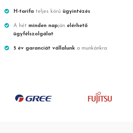
H-tarifa
teljes körű
ügyintézés
A hét
minden nap
ján
elérhető
ügyfélszolgálat
5 év garanciát vállalunk
a munkánkra.