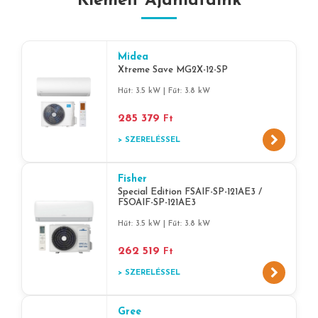
Kiemelt Ajánlataink
Midea
Xtreme Save MG2X-12-SP
Hűt: 3.5 kW | Fűt: 3.8 kW
285 379
Ft
> SZERELÉSSEL
Fisher
Special Edition FSAIF-SP-121AE3 /
FSOAIF-SP-121AE3
Hűt: 3.5 kW | Fűt: 3.8 kW
262 519
Ft
> SZERELÉSSEL
Gree