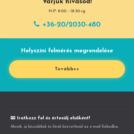
Várjuk hívásod!
H-P: 8:00 - 18:30-ig
+36-20/2030-480
Helyszíni felmérés megrendelése
Tovább>>
📧 Iratkozz fel és értesülj elsőként!
Akciók, új készülékek és hírek közvetlenül az e-mail fiókodba.