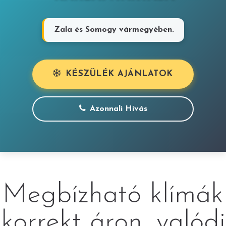
Zala és Somogy vármegyében.
KÉSZÜLÉK AJÁNLATOK
Azonnali Hívás
Megbízható klímák
korrekt áron, valódi