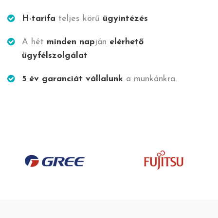
H-tarifa
teljes körű
ügyintézés
A hét
minden nap
ján
elérhető
ügyfélszolgálat
5 év garanciát vállalunk
a munkánkra.