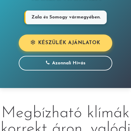
Zala és Somogy vármegyében.
KÉSZÜLÉK AJÁNLATOK
Azonnali Hívás
Megbízható klímák
korrekt áron, valódi