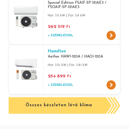
Special Edition FSAIF-SP-121AE3 /
FSOAIF-SP-121AE3
Hűt: 3.5 kW | Fűt: 3.8 kW
262 519
Ft
> SZERELÉSSEL
Hamilton
Aether HAWI-120A / HAOI-120A
Hűt: 3.51 kW | Fűt: 3.81 kW
254 899
Ft
> SZERELÉSSEL
Összes készleten lévő klíma