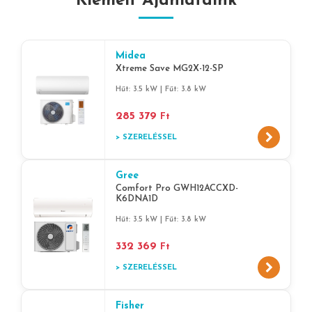
Kiemelt Ajánlataink
Midea
Xtreme Save MG2X-12-SP
Hűt: 3.5 kW | Fűt: 3.8 kW
285 379
Ft
> SZERELÉSSEL
Gree
Comfort Pro GWH12ACCXD-
K6DNA1D
Hűt: 3.5 kW | Fűt: 3.8 kW
332 369
Ft
> SZERELÉSSEL
Fisher