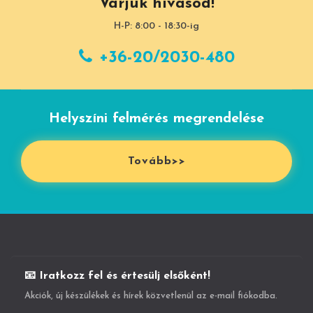
Várjuk hívásod!
H-P: 8:00 - 18:30-ig
+36-20/2030-480
Helyszíni felmérés megrendelése
Tovább>>
📧 Iratkozz fel és értesülj elsőként!
Akciók, új készülékek és hírek közvetlenül az e-mail fiókodba.