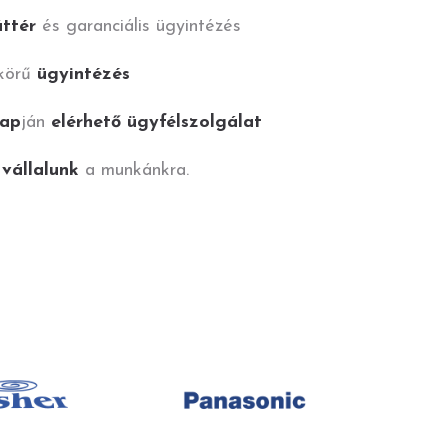
áttér
és garanciális ügyintézés
 körű
ügyintézés
nap
ján
elérhető ügyfélszolgálat
 vállalunk
a munkánkra.