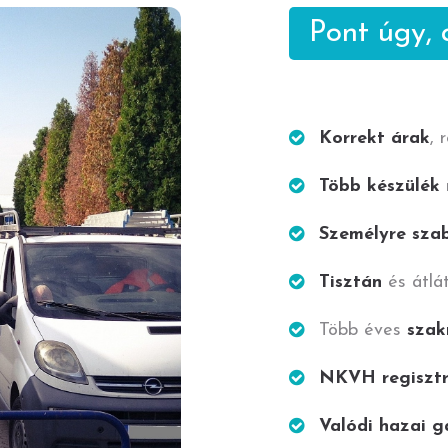
Pont úgy,
Korrekt árak
, 
Több készülék
Személyre sza
Tisztán
és átlá
Több éves
szak
NKVH regisztr
Valódi hazai g