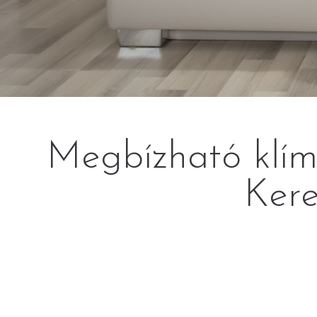
Megbízható klímá
Kere