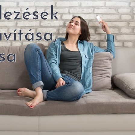
dezések
avítása,
sa