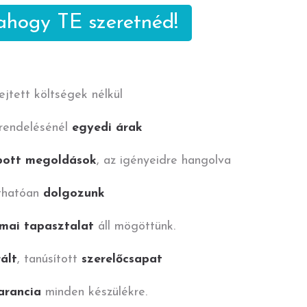
 ahogy
TE szeretnéd!
rejtett költségek nélkül
rendelésénél
egyedi árak
bott megoldások
, az igényeidre hangolva
thatóan
dolgozunk
mai tapasztalat
áll mögöttünk.
ált
, tanúsított
szerelőcsapat
arancia
minden készülékre.