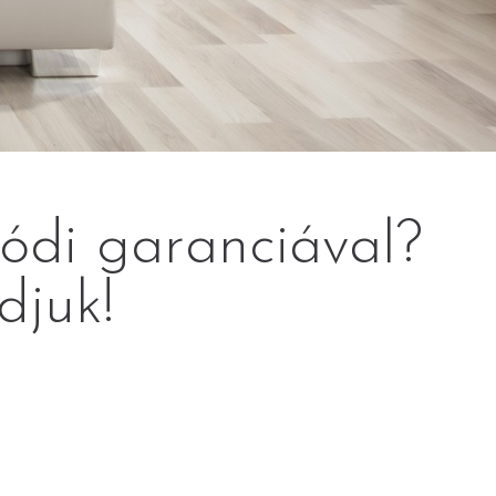
lódi garanciával?
djuk!