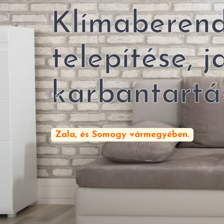
Klímaberen
telepítése, j
karbantartá
Zala, és Somogy vármegyében.