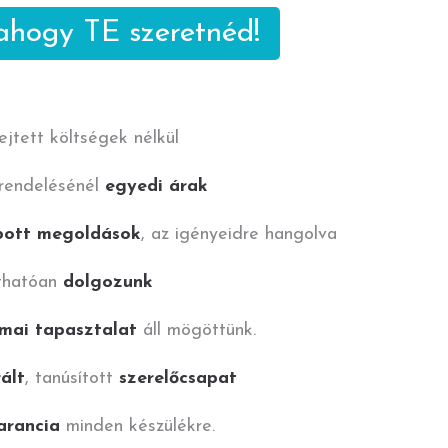
 ahogy
TE szeretnéd!
rejtett költségek nélkül
rendelésénél
egyedi árak
bott megoldások
, az igényeidre hangolva
thatóan
dolgozunk
mai tapasztalat
áll mögöttünk.
ált
, tanúsított
szerelőcsapat
arancia
minden készülékre.