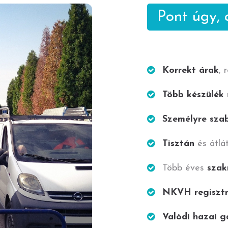
Pont úgy,
Korrekt árak
, 
Több készülék
Személyre sza
Tisztán
és átlá
Több éves
szak
NKVH regisztr
Valódi hazai g