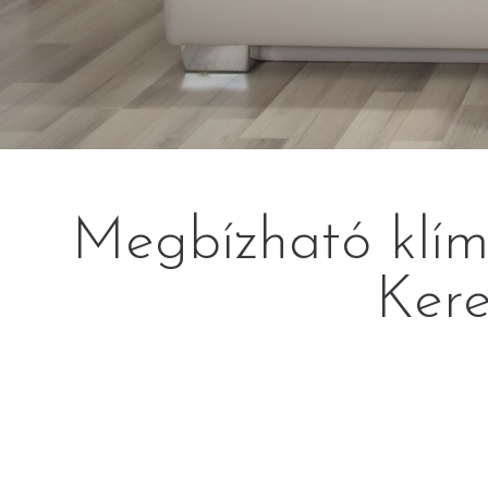
Megbízható klímá
Kere