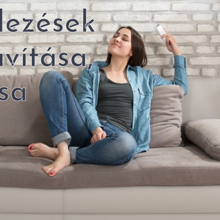
dezések
avítása,
sa