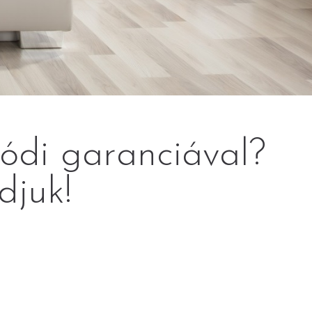
lódi garanciával?
djuk!