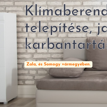
Klímaberen
telepítése, j
karbantartá
Zala, és Somogy vármegyében.