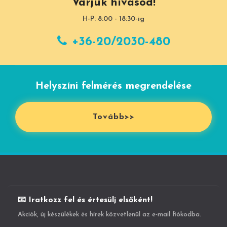
Várjuk hívásod!
H-P: 8:00 - 18:30-ig
+36-20/2030-480
Helyszíni felmérés megrendelése
Tovább>>
📧 Iratkozz fel és értesülj elsőként!
Akciók, új készülékek és hírek közvetlenül az e-mail fiókodba.