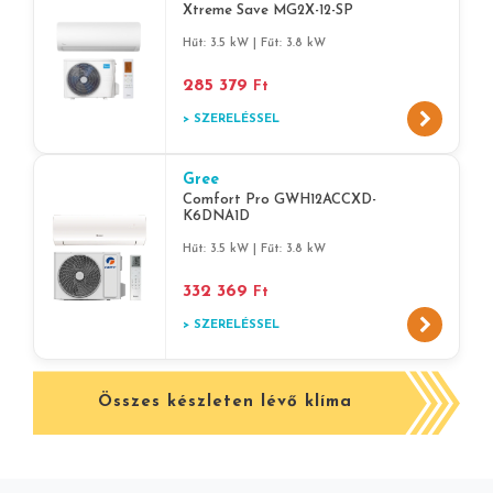
Xtreme Save MG2X-12-SP
Hűt: 3.5 kW | Fűt: 3.8 kW
285 379
Ft
> SZERELÉSSEL
Gree
Comfort Pro GWH12ACCXD-
K6DNA1D
Hűt: 3.5 kW | Fűt: 3.8 kW
332 369
Ft
> SZERELÉSSEL
Összes készleten lévő klíma