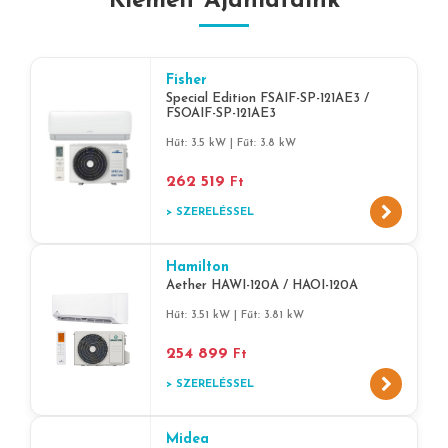
Kiemelt Ajánlataink
Fisher
Special Edition FSAIF-SP-121AE3 /
FSOAIF-SP-121AE3
Hűt: 3.5 kW | Fűt: 3.8 kW
262 519
Ft
> SZERELÉSSEL
Hamilton
Aether HAWI-120A / HAOI-120A
Hűt: 3.51 kW | Fűt: 3.81 kW
254 899
Ft
> SZERELÉSSEL
Midea