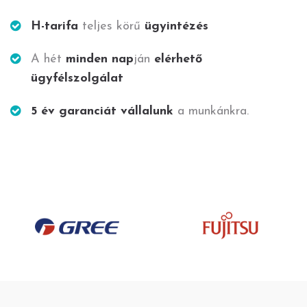
H-tarifa
teljes körű
ügyintézés
A hét
minden nap
ján
elérhető
ügyfélszolgálat
5 év garanciát vállalunk
a munkánkra.