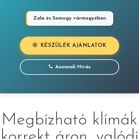
Zala és Somogy vármegyében.
KÉSZÜLÉK AJÁNLATOK
Azonnali Hívás
Megbízható klímák
korrekt áron, valódi