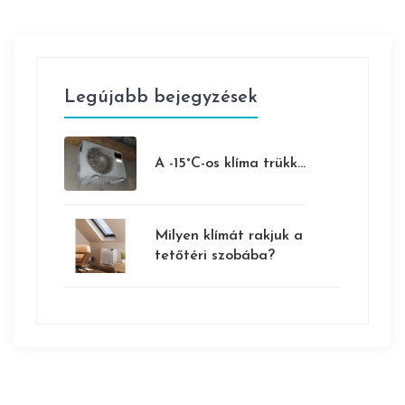
Legújabb bejegyzések
A -15°C-os klíma trükk...
Milyen klímát rakjuk a
tetőtéri szobába?