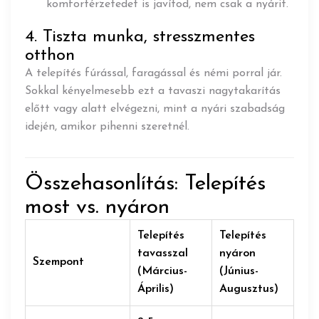
komfortérzetedet is javítod, nem csak a nyárit.
4. Tiszta munka, stresszmentes
otthon
A telepítés fúrással, faragással és némi porral jár.
Sokkal kényelmesebb ezt a tavaszi nagytakarítás
előtt vagy alatt elvégezni, mint a nyári szabadság
idején, amikor pihenni szeretnél.
Összehasonlítás: Telepítés
most vs. nyáron
Telepítés
Telepítés
tavasszal
nyáron
Szempont
(Március-
(Június-
Április)
Augusztus)