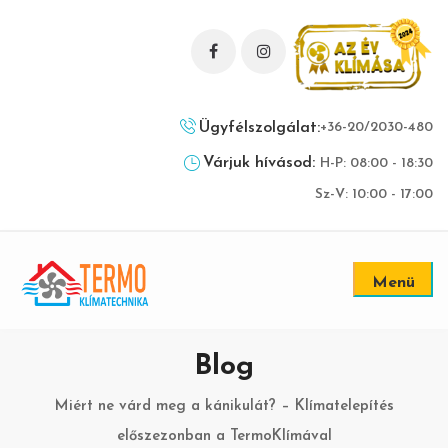
Ügyfélszolgálat:
+36-20/2030-480
Várjuk hívásod:
H-P: 08:00 - 18:30
Sz-V: 10:00 - 17:00
Menü
Blog
Miért ne várd meg a kánikulát? – Klímatelepítés
előszezonban a TermoKlímával