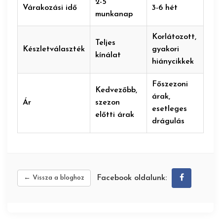
2-5
Várakozási idő
3-6 hét
munkanap
Korlátozott,
Teljes
Készletválaszték
gyakori
kínálat
hiánycikkek
Főszezoni
Kedvezőbb,
árak,
Ár
szezon
esetleges
előtti árak
drágulás
← Vissza a bloghoz
Facebook oldalunk: