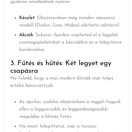
gyakran emelkednek nyáron.
Készlet:
Előszezonban még minden népszerű
modell (Daikin, Gree, Midea) elérhető raktárról.
Akciók:
Sokszor ilyenkor csípheted el a legjobb
csomagajánlatokat a készülékre és a telepítésre
kombinálva.
3. Fűtés és hűtés: Két legyet egy
csapásra
Ne feledd, hogy a mai modern klímák már teljes
értékű hőszivattyúk.
Az áprilisi, csalóka időjárásban a reggeli fagyok
ellen a leggyorsabb és leggazdaságosabb
megoldás a klímás fűtés.
Ha most telepíttetsz, már a tavaszi