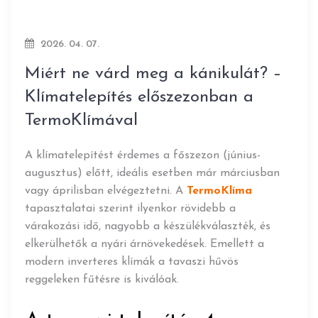
2026. 04. 07.
Miért ne várd meg a kánikulát? –
Klímatelepítés előszezonban a
TermoKlímával
A klímatelepítést érdemes a főszezon (június-
augusztus) előtt, ideális esetben már márciusban
vagy áprilisban elvégeztetni. A
TermoKlíma
tapasztalatai szerint ilyenkor rövidebb a
várakozási idő, nagyobb a készülékválaszték, és
elkerülhetők a nyári árnövekedések. Emellett a
modern inverteres klímák a tavaszi hűvös
reggeleken fűtésre is kiválóak.