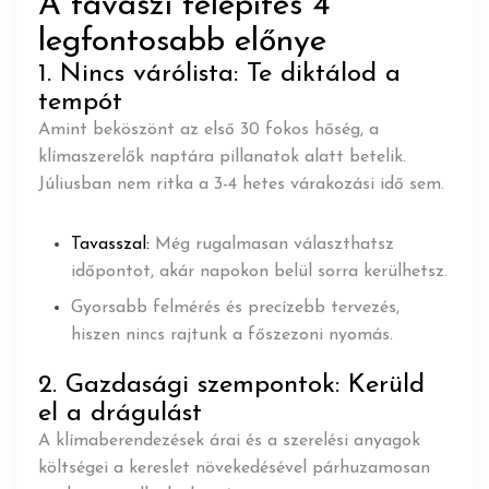
A tavaszi telepítés 4
legfontosabb előnye
1. Nincs várólista: Te diktálod a
tempót
Amint beköszönt az első 30 fokos hőség, a
klímaszerelők naptára pillanatok alatt betelik.
Júliusban nem ritka a 3-4 hetes várakozási idő sem.
Tavasszal:
Még rugalmasan választhatsz
időpontot, akár napokon belül sorra kerülhetsz.
Gyorsabb felmérés és precízebb tervezés,
hiszen nincs rajtunk a főszezoni nyomás.
2. Gazdasági szempontok: Kerüld
el a drágulást
A klímaberendezések árai és a szerelési anyagok
költségei a kereslet növekedésével párhuzamosan