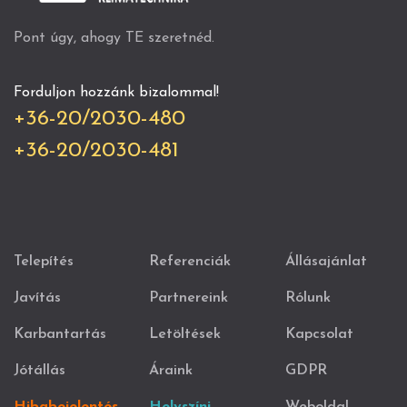
Pont úgy, ahogy TE szeretnéd.
Forduljon hozzánk bizalommal!
+36-20/2030-480
+36-20/2030-481
Telepítés
Referenciák
Állásajánlat
Javítás
Partnereink
Rólunk
Karbantartás
Letöltések
Kapcsolat
Jótállás
Áraink
GDPR
Hibabejelentés
Helyszíni
Weboldal