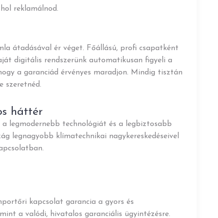
s hol reklamálnod.
a átadásával ér véget. Főállású, profi csapatként
aját digitális rendszerünk automatikusan figyeli a
 hogy a garanciád érvényes maradjon. Mindig tisztán
e szeretnéd.
os háttér
 a legmodernebb technológiát és a legbiztosabb
zág legnagyobb klímatechnikai nagykereskedéseivel
kapcsolatban.
portőri kapcsolat garancia a gyors és
int a valódi, hivatalos garanciális ügyintézésre.