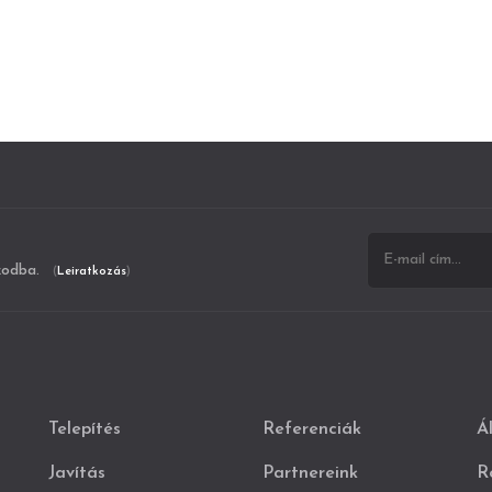
ókodba.
(
Leiratkozás
)
Telepítés
Referenciák
Á
Javítás
Partnereink
R