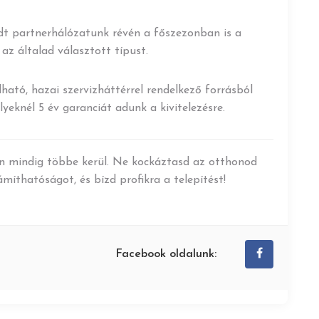
dt partnerhálózatunk révén a főszezonban is a
 az általad választott típust.
ható, hazai szervizháttérrel rendelkező forrásból
eknél 5 év garanciát adunk a kivitelezésre.
én mindig többe kerül. Ne kockáztasd az otthonod
míthatóságot, és bízd profikra a telepítést!
Facebook oldalunk: