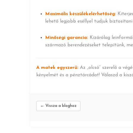
Maximális készülékelérhetőség:
Kiterje
lehető legjobb eséllyel tudjuk biztosítani
Minőségi garancia:
Kizárólag leinformál
származó berendezéseket telepítünk, mely
A matek egyszerű:
Az „olcsó” szerelő a vég
kényelmét és a pénztárcádat! Válaszd a kiszá
← Vissza a bloghoz