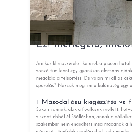
2026. 02. 19.
Az „olcsó” klímaszerelés ára:
Ezt mérlegeld, mielő
Amikor klímaszerelőt keresel, a piacon hatal
vonzó tud lenni egy gyanúsan alacsony ajánla
megoldja a telepítést. De vajon mi áll az ár
spórolás? Nézzük meg, mi a különbség egy alk
1. Másodállású kiegészítés vs. 
Sokan vannak, akik a főállásuk mellett, hétvé
viszont ebből él főállásban, annak a vállalko
szakember nem engedheti meg magának a ha
elégedett ügyfelek ajánlásaiból tud megéln