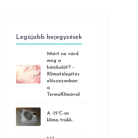
Legújabb bejegyzések
Miért ne várd
meg a
kánikulát? –
Klímatelepítés
előszezonban
a
TermoKlímával
A -15°C-os
klíma trükk...