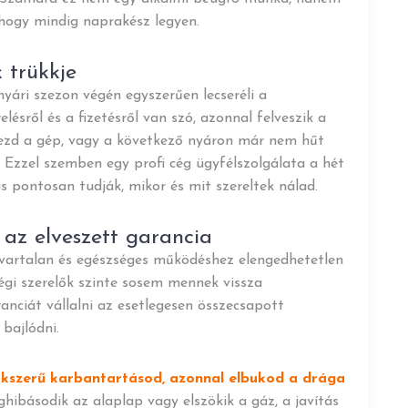
hogy mindig naprakész legyen.
 trükkje
nyári szezon végén egyszerűen lecseréli a
lésről és a fizetésről van szó, azonnal felveszik a
ezd a gép, vagy a következő nyáron már nem hűt
. Ezzel szemben egy profi cég ügyfélszolgálata a hét
s pontosan tudják, mikor és mit szereltek nálad.
 az elveszett garancia
zavartalan és egészséges működéshez elengedhetetlen
égi szerelők szinte sosem mennek vissza
nciát vállalni az esetlegesen összecsapott
bajlódni.
zakszerű karbantartásod, azonnal elbukod a drága
ibásodik az alaplap vagy elszökik a gáz, a javítás