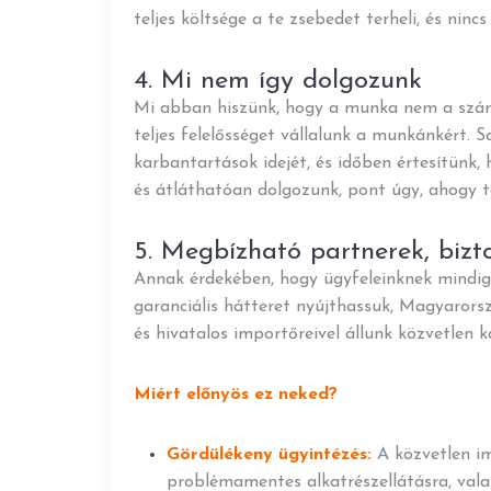
teljes költsége a te zsebedet terheli, és ninc
4. Mi nem így dolgozunk
Mi abban hiszünk, hogy a munka nem a száml
teljes felelősséget vállalunk a munkánkért. S
karbantartások idejét, és időben értesítünk,
és átláthatóan dolgozunk, pont úgy, ahogy t
5. Megbízható partnerek, bizt
Annak érdekében, hogy ügyfeleinknek mindig
garanciális hátteret nyújthassuk, Magyarors
és hivatalos importőreivel állunk közvetlen 
Miért előnyös ez neked?
Gördülékeny ügyintézés:
A közvetlen im
problémamentes alkatrészellátásra, valam