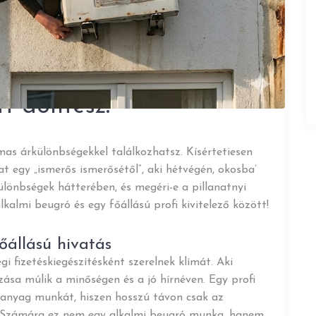
tt döntesz!
mas árkülönbségekkel találkozhatsz. Kísértetiesen
t egy „ismerős ismerősétől”, aki hétvégén, okosba’
különbségek hátterében, és megéri-e a pillanatnyi
almi beugró és egy főállású profi kivitelező között!
főállású hivatás
gi fizetéskiegészítésként szerelnek klímát. Aki
zása múlik a minőségen és a jó hírnéven. Egy profi
nyag munkát, hiszen hosszú távon csak az
i. Számára ez nem egy alkalmi beugró munka, hanem