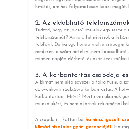
hivatás, amihez folyamatosan képzi magát, 
2. Az eldobható telefonszámok
Tudtad, hogy az „olcsó” szerelők egy része a 
telefonszámát? Amíg a felmérésről, a felszere
telefont. De ha egy hónap múlva csöpögni k
rendesen, a szám hirtelen „nem kapcsolható”
minden napján elérhető, és akár évek múlva i
3. A karbantartás csapdája és
A klímát nem elég egyszer a falra fúrni, a 
az évenkénti szakszerű karbantartás. A hétv
karbantartani. Miért? Mert nem akarnak gara
munkájukért, és nem akarnak reklamációkkal 
A csapda itt kattan be:
ha nincs igazolt, s
klímád hivatalos gyári garanciáját.
Ha megh