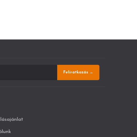
Feliratkozás →
llásajánlat
ólunk