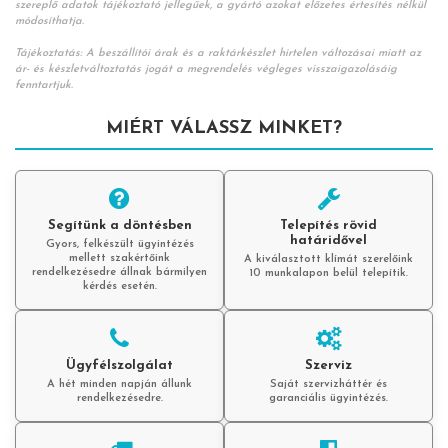
szereplő adatok tájékoztató jellegűek, a gyártó azokat előzetes értesítés nélkül
módosíthatja.
Tájékoztatás: A beszállítói árak és a raktárkészlet hirtelen változásai miatt az
ár- és készletváltoztatás jogát a megrendelés végleges visszaigazolásáig
fenntartjuk.
MIÉRT VÁLASSZ MINKET?
Segítünk a döntésben
Telepítés rövid
határidővel
Gyors, felkészült ügyintézés
mellett szakértőink
A kiválasztott klímát szerelőink
rendelkezésedre állnak bármilyen
10 munkalapon belül telepítik.
kérdés esetén.
Ügyfélszolgálat
Szerviz
A hét minden napján állunk
Saját szervizháttér és
rendelkezésedre.
garanciális ügyintézés.