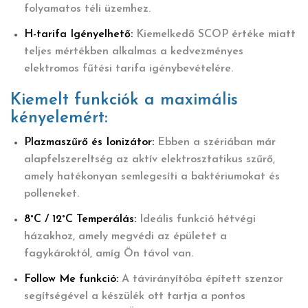
folyamatos téli üzemhez.
H-tarifa Igényelhető:
Kiemelkedő SCOP értéke miatt
teljes mértékben alkalmas a kedvezményes
elektromos fűtési tarifa igénybevételére.
Kiemelt funkciók a maximális
kényelemért:
Plazmaszűrő és Ionizátor:
Ebben a szériában már
alapfelszereltség az aktív elektrosztatikus szűrő,
amely hatékonyan semlegesíti a baktériumokat és
polleneket.
8°C / 12°C Temperálás:
Ideális funkció hétvégi
házakhoz, amely megvédi az épületet a
fagykároktól, amíg Ön távol van.
Follow Me funkció:
A távirányítóba épített szenzor
segítségével a készülék ott tartja a pontos