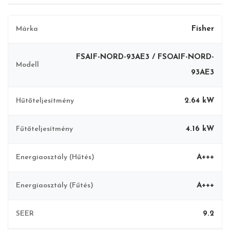
nem vonatkozik a panellakásokra, társasházakra vagy egyéb
magas épületekre abban az esetben, ha a kültéri egység
biztonságosan elérhető helyre (pl. belső terasz, erkély) szerelhető.
Márka
Fisher
FSAIF-NORD-93AE3 / FSOAIF-NORD-
Modell
93AE3
Hűtőteljesítmény
2.64 kW
Fűtőteljesítmény
4.16 kW
Energiaosztály (Hűtés)
A+++
Energiaosztály (Fűtés)
A+++
SEER
9.2