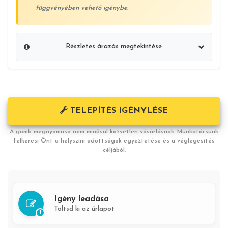
függvényében vehető igénybe.
Részletes árazás megtekintése
Klímaberendezés ára:
303 519 Ft
Alapszerelési díj:
86 000 Ft
TELEPÍTÉS IGÉNYLÉSE
Összesen:
389 519 Ft
A gomb megnyomása nem minősül közvetlen vásárlásnak. Munkatársunk
felkeresi Önt a helyszíni adottságok egyeztetése és a véglegesítés
céljából.
A feltüntetett ár az alábbiakat tartalmazza:
Készülék árát
Kiszállási díjat Nagykanizsa 30km-es körzetében
Igény leadása
1 db Split rendszerű légkondicionáló berendezés üzembe
helyezését
Töltsd ki az űrlapot
1
3m (folyóméter) szigetelt réz csövet párban