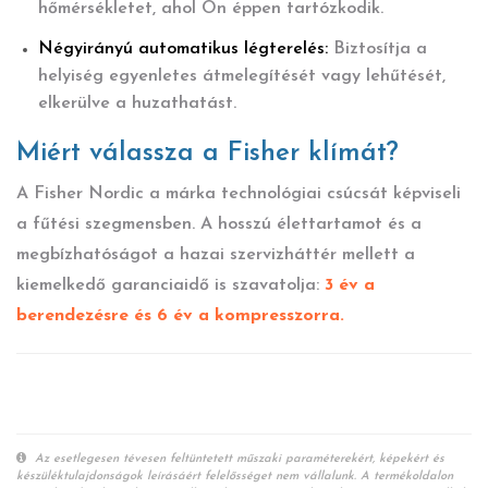
hőmérsékletet, ahol Ön éppen tartózkodik.
Négyirányú automatikus légterelés:
Biztosítja a
helyiség egyenletes átmelegítését vagy lehűtését,
elkerülve a huzathatást.
Miért válassza a Fisher klímát?
A Fisher Nordic a márka technológiai csúcsát képviseli
a fűtési szegmensben. A hosszú élettartamot és a
megbízhatóságot a hazai szervizháttér mellett a
kiemelkedő garanciaidő is szavatolja:
3 év a
berendezésre és 6 év a kompresszorra.
Az esetlegesen tévesen feltüntetett műszaki paraméterekért, képekért és
készüléktulajdonságok leírásáért felelősséget nem vállalunk. A termékoldalon