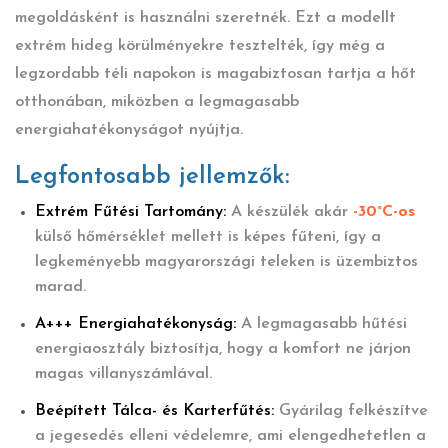
megoldásként is használni szeretnék. Ezt a modellt
extrém hideg körülményekre tesztelték, így még a
legzordabb téli napokon is magabiztosan tartja a hőt
otthonában, miközben a legmagasabb
energiahatékonyságot nyújtja.
Legfontosabb jellemzők:
Extrém Fűtési Tartomány:
A készülék akár
-30°C-os
külső hőmérséklet mellett is képes fűteni, így a
legkeményebb magyarországi teleken is üzembiztos
marad.
A+++ Energiahatékonyság:
A legmagasabb hűtési
energiaosztály biztosítja, hogy a komfort ne járjon
magas villanyszámlával.
Beépített Tálca- és Karterfűtés:
Gyárilag felkészítve
a jegesedés elleni védelemre, ami elengedhetetlen a