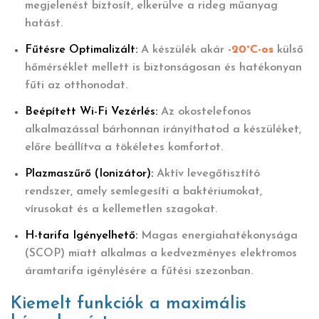
megjelenést biztosít, elkerülve a rideg műanyag
hatást.
Fűtésre Optimalizált:
A készülék akár
-20°C-os
külső
hőmérséklet mellett is biztonságosan és hatékonyan
fűti az otthonodat.
Beépített Wi-Fi Vezérlés:
Az okostelefonos
alkalmazással bárhonnan irányíthatod a készüléket,
előre beállítva a tökéletes komfortot.
Plazmaszűrő (Ionizátor):
Aktív levegőtisztító
rendszer, amely semlegesíti a baktériumokat,
vírusokat és a kellemetlen szagokat.
H-tarifa Igényelhető:
Magas energiahatékonysága
(SCOP) miatt alkalmas a kedvezményes elektromos
áramtarifa igénylésére a fűtési szezonban.
Kiemelt funkciók a maximális