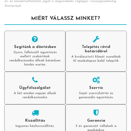
ár- és készletváltoztatás jogát a megrendelés végleges visszaigazolásáig
fenntartjuk.
MIÉRT VÁLASSZ MINKET?
Segítünk a döntésben
Telepítés rövid
határidővel
Gyors, felkészült ügyintézés
mellett szakértőink
A kiválasztott klímát szerelőink
rendelkezésedre állnak bármilyen
10 munkalapon belül telepítik.
kérdés esetén.
Ügyfélszolgálat
Szerviz
A hét minden napján állunk
Saját szervizháttér és
rendelkezésedre.
garanciális ügyintézés.
Kiszállítás
Garancia
Ingyenes házhozszállítás.
5 év garanciát vállalunk a
munkánkra.