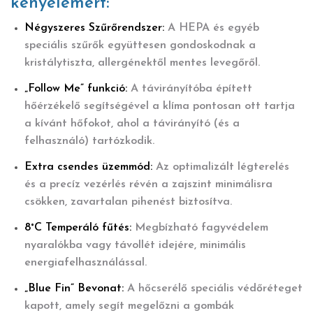
kényelemért:
Négyszeres Szűrőrendszer:
A HEPA és egyéb
speciális szűrők együttesen gondoskodnak a
kristálytiszta, allergénektől mentes levegőről.
„Follow Me” funkció:
A távirányítóba épített
hőérzékelő segítségével a klíma pontosan ott tartja
a kívánt hőfokot, ahol a távirányító (és a
felhasználó) tartózkodik.
Extra csendes üzemmód:
Az optimalizált légterelés
és a precíz vezérlés révén a zajszint minimálisra
csökken, zavartalan pihenést biztosítva.
8°C Temperáló fűtés:
Megbízható fagyvédelem
nyaralókba vagy távollét idejére, minimális
energiafelhasználással.
„Blue Fin” Bevonat:
A hőcserélő speciális védőréteget
kapott, amely segít megelőzni a gombák