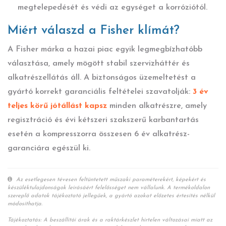
megtelepedését és védi az egységet a korróziótól.
Miért válaszd a Fisher klímát?
A Fisher márka a hazai piac egyik legmegbízhatóbb
választása, amely mögött stabil szervizháttér és
alkatrészellátás áll. A biztonságos üzemeltetést a
gyártó korrekt garanciális feltételei szavatolják:
3 év
teljes körű jótállást kapsz
minden alkatrészre, amely
regisztráció és évi kétszeri szakszerű karbantartás
esetén a kompresszorra összesen 6 év alkatrész-
garanciára egészül ki.
Az esetlegesen tévesen feltüntetett műszaki paraméterekért, képekért és
készüléktulajdonságok leírásáért felelősséget nem vállalunk. A termékoldalon
szereplő adatok tájékoztató jellegűek, a gyártó azokat előzetes értesítés nélkül
módosíthatja.
Tájékoztatás: A beszállítói árak és a raktárkészlet hirtelen változásai miatt az