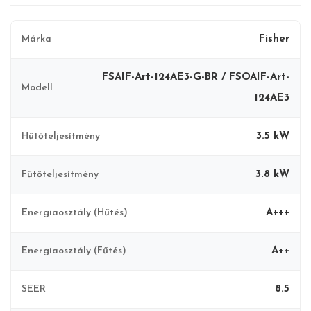
nem vonatkozik a panellakásokra, társasházakra vagy egyéb
magas épületekre abban az esetben, ha a kültéri egység
biztonságosan elérhető helyre (pl. belső terasz, erkély) szerelhető.
Márka
Fisher
FSAIF-Art-124AE3-G-BR / FSOAIF-Art-
Modell
124AE3
Hűtőteljesítmény
3.5 kW
Fűtőteljesítmény
3.8 kW
Energiaosztály (Hűtés)
A+++
Energiaosztály (Fűtés)
A++
SEER
8.5