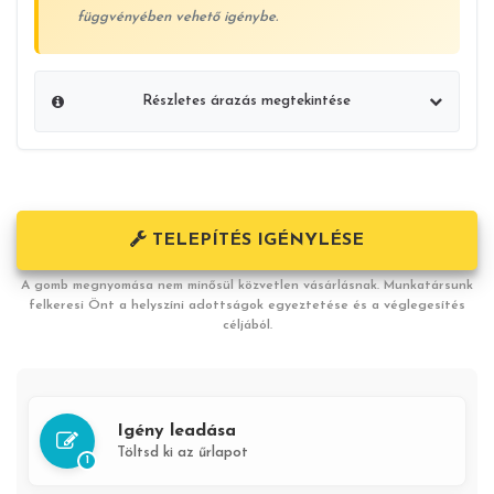
függvényében vehető igénybe.
Részletes árazás megtekintése
Klímaberendezés ára:
304 789 Ft
Alapszerelési díj:
86 000 Ft
TELEPÍTÉS IGÉNYLÉSE
Összesen:
390 789 Ft
A gomb megnyomása nem minősül közvetlen vásárlásnak. Munkatársunk
felkeresi Önt a helyszíni adottságok egyeztetése és a véglegesítés
céljából.
A feltüntetett ár az alábbiakat tartalmazza:
Készülék árát
Kiszállási díjat Nagykanizsa 30km-es körzetében
Igény leadása
1 db Split rendszerű légkondicionáló berendezés üzembe
helyezését
Töltsd ki az űrlapot
1
3m (folyóméter) szigetelt réz csövet párban