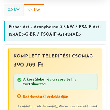
2.6 kW
3.5 kW
Fisher Art - Aranybarna 3.5 kW / FSAIF-Art-
124AE3-G-BR / FSOAIF-Art-124AE3
KOMPLETT TELEPÍTÉSI CSOMAG
390 789 Ft
A készüléket és a szerelést is
tartalmazza
Beérkezésről érdeklődjön
Az ajánlat a készlet erejéig, illetve a szabad időpontok