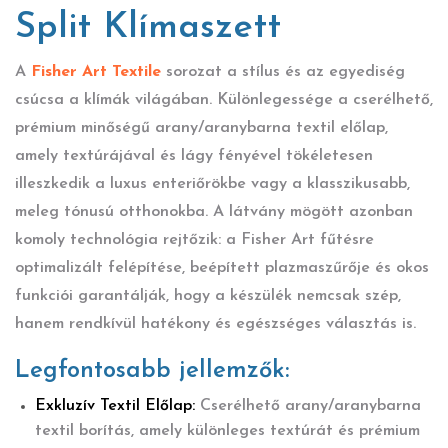
Split Klímaszett
A
Fisher Art Textile
sorozat a stílus és az egyediség
csúcsa a klímák világában. Különlegessége a cserélhető,
prémium minőségű arany/aranybarna textil előlap,
amely textúrájával és lágy fényével tökéletesen
illeszkedik a luxus enteriőrökbe vagy a klasszikusabb,
meleg tónusú otthonokba. A látvány mögött azonban
komoly technológia rejtőzik: a Fisher Art fűtésre
optimalizált felépítése, beépített plazmaszűrője és okos
funkciói garantálják, hogy a készülék nemcsak szép,
hanem rendkívül hatékony és egészséges választás is.
Legfontosabb jellemzők:
Exkluzív Textil Előlap:
Cserélhető arany/aranybarna
textil borítás, amely különleges textúrát és prémium